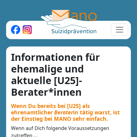
Informationen für
ehemalige und
aktuelle [U25]-
Berater*innen
Wenn Du bereits bei [U25] als
ehrenamtliche
r Berater
in tätig warst, ist
der Einstieg bei MANO sehr einfach.
Wenn auf Dich folgende Voraussetzungen
zutreffen …